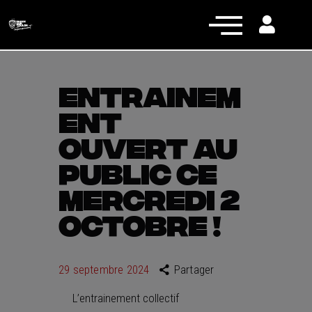
ENTRAINEM
ENT
Actualités
OUVERT AU
Équipe pro
PUBLIC CE
Nos équipes
MERCREDI 2
Fan Zone
OCTOBRE !
RCT Engagé
29 septembre 2024
Partager
L’entrainement collectif