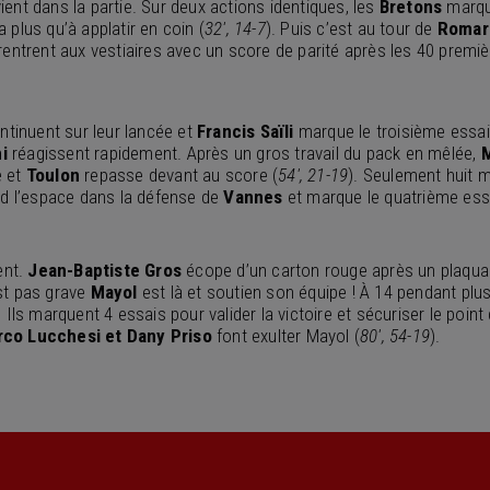
vient dans la partie. Sur deux actions identiques, les
Bretons
marqu
a plus qu’à applatir en coin (
32′, 14-7
). Puis c’est au tour de
Romar
rentrent aux vestiaires avec un score de parité après les 40 premi
ntinuent sur leur lancée et
Francis Saïli
marque le troisième essai 
i
réagissent rapidement. Après un gros travail du pack en mêlée,
e et
Toulon
repasse devant au score (
54′, 21-19
). Seulement huit m
nd l’espace dans la défense de
Vannes
et marque le quatrième ess
ent.
Jean-Baptiste Gros
écope d’un carton rouge après un plaquag
est pas grave
Mayol
est là et soutien son équipe ! À 14 pendant plu
. Ils marquent 4 essais pour valider la victoire et sécuriser le poin
rco Lucchesi et Dany Priso
font exulter Mayol (
80′, 54-19
).