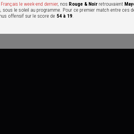
 Français le week-end dernier
, nos
Rouge & Noir
retrouvaient
May
s
, sous le soleil au programme. Pour ce premier match entre ces 
nus offensif sur le score de
54 à 19
.