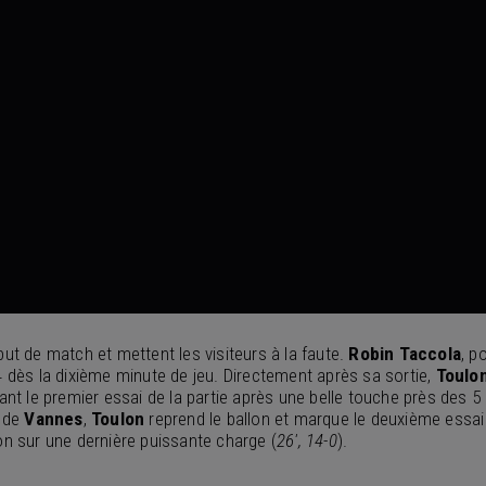
but de match et mettent les visiteurs à la faute.
Robin Taccola
, p
4 dès la dixième minute de jeu. Directement après sa sortie,
Toulo
nt le premier essai de la partie après une belle touche près des 5
s de
Vannes
,
Toulon
reprend le ballon et marque le deuxième essai
llon sur une dernière puissante charge (
26′, 14-0
).