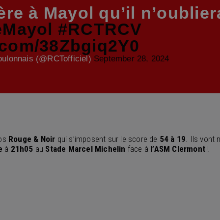
re à Mayol qu’il n’oublier
eMayol
#RCTRCV
r.com/38Zbgiq2Y0
ulonnais (@RCTofficiel)
September 28, 2024
nos
Rouge & Noir
qui s’imposent sur le score de
54 à 19
. Ils vont
re
à
21h05
au
Stade Marcel Michelin
face à
l’ASM Clermont
!