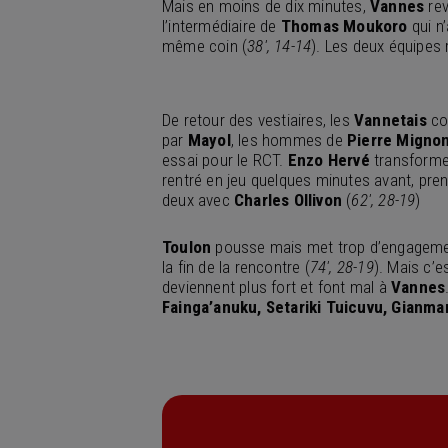
Mais en moins de dix minutes,
Vannes
re
l’intermédiaire de
Thomas Moukoro
qui n’
même coin (
38′, 14-14
). Les deux équipes 
De retour des vestiaires, les
Vannetais
co
par
Mayol
, les hommes de
Pierre Mignon
essai pour le RCT.
Enzo Hervé
transform
rentré en jeu quelques minutes avant, pre
deux avec
Charles Ollivon
(
62′, 28-19
)
Toulon
pousse mais met trop d’engagem
la fin de la rencontre (
74′, 28-19
). Mais c’
deviennent plus fort et font mal à
Vannes
Fainga’anuku, Setariki Tuicuvu, Gianma