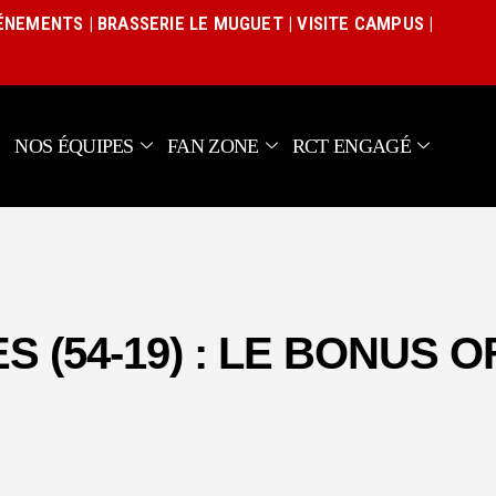
Actualités
VÉNEMENTS
|
BRASSERIE LE MUGUET
|
VISITE CAMPUS
|
Équipe pro
Nos équipes
Fan Zone
NOS ÉQUIPES
FAN ZONE
RCT ENGAGÉ
RCT Engagé
 (54-19) : LE BONUS O