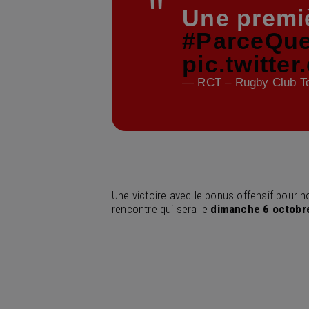
Une premiè
#ParceQu
pic.twitte
— RCT – Rugby Club To
Une victoire avec le bonus offensif pour 
rencontre qui sera le
dimanche 6 octob