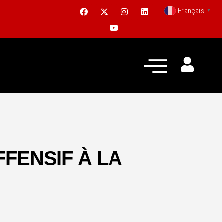
Français
▼
FFENSIF À LA