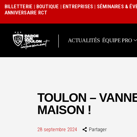
BILLETTERIE
|
BOUTIQUE
|
ENTREPRISES
|
SÉMINAIRES & É
ANNIVERSAIRE RCT
|
ACTUALITÉS
ÉQUIPE PRO
TOULON – VANNES
MAISON !
28 septembre 2024
Partager