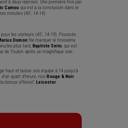
ent à deux reprises. Une première fois par
ic Camou
qui est à la conclusion dans le
ères minutes (
40′, 14-14
).
pour les visiteurs (
45′, 14-19
). Poussés
Marius Domon
file marquer le troisième
inutes plus tard,
Baptiste Serin
, qui est
ai de Toulon après un magnifique une-
e haut et laisse son équipe à 14 jusqu’à
s d’un quart d’heure, nos
Rouge & Noir
t du bonus offensif.
Leicester