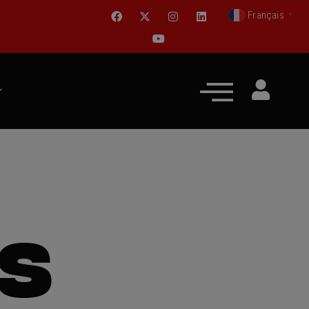
Français
▼
ES