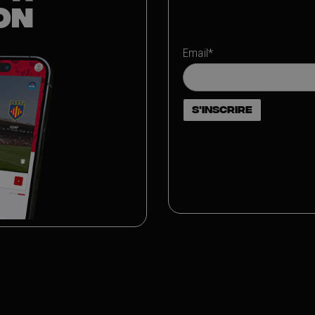
ON
Email*