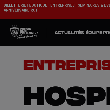
BILLETTERIE
|
BOUTIQUE
|
ENTREPRISES
|
SÉMINAIRES & É
ANNIVERSAIRE RCT
|
ACTUALITÉS
ÉQUIPE PR
ENTREPRI
HOSP