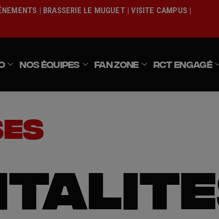
Actualités
VÉNEMENTS
|
BRASSERIE LE MUGUET
|
VISITE CAMPUS
|
Équipe pro
Nos équipes
Fan Zone
O
NOS ÉQUIPES
FAN ZONE
RCT ENGAGÉ
RCT Engagé
SES
ITALIT