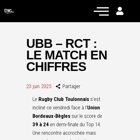
UBB – RCT :
LE MATCH EN
Actualités
CHIFFRES
Équipe pro
Nos équipes
23 juin 2025
Partager
Fan Zone
Le
Rugby Club Toulonnais
s’est
RCT Engagé
incliné ce vendredi face à l’
Union
Bordeaux-Bègles
sur le score de
39 à 24
en demi-finale du Top 14.
Une rencontre accrochée mais