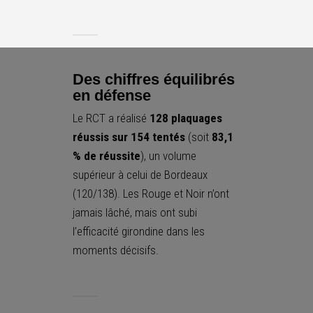
Des chiffres équilibrés
en défense
Le RCT a réalisé
128 plaquages
réussis sur 154 tentés
(soit
83,1
% de réussite
), un volume
supérieur à celui de Bordeaux
(120/138). Les Rouge et Noir n’ont
jamais lâché, mais ont subi
l’efficacité girondine dans les
moments décisifs.