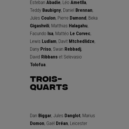
Esteban
Abadie
, Léo
Ametlla
,
Teddy
Baubigny
, Daniel
Brennan
,
Jules
Coulon
, Pierre
Damond
, Beka
Gigashvili
, Matthias
Halagahu
,
Facundo
Isa
, Mattéo
Le Corvec
,
Lewis
Ludlam
, Davit
Mtchedlidze
,
Dany
Priso
, Swan
Rebbadj
,
David
Ribbans
et Selevasio
Tolofua
.
Trois-
quarts
Dan
Biggar
, Jules
Danglot
, Marius
Domon
, Gaël
Dréan
, Leicester