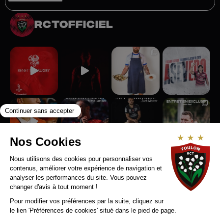
rctofficiel
Suivez-nous sur Instagram
RCT RECRUTE
MENTIONS LEGALES
CONTACT