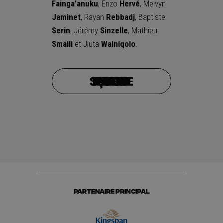
Fainga’anuku
, Enzo
Hervé
, Melvyn
Jaminet
, Rayan
Rebbadj
, Baptiste
Serin
, Jérémy
Sinzelle
, Mathieu
Smaili
et Jiuta
Wainiqolo
.
Je prends mes places pour Toulon – Stade Français
PARTENAIRE PRINCIPAL