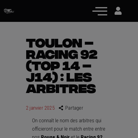
TOULON –
RACING 92
Actualités
(TOP 14 –
Équipe pro
J14) : LES
Nos équipes
ARBITRES
Fan Zone
RCT Engagé
2 janvier 2025
Partager
On connaît le nom des arbitres qui
officieront pour le match entre entre
nos
Rouge & Noir
et le
Racing 92
,