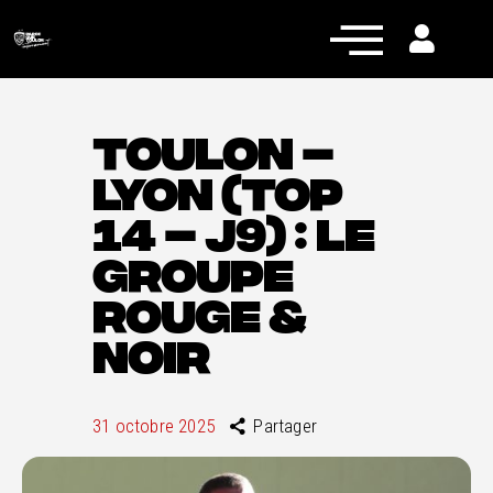
TOULON –
LYON (TOP
Actualités
14 – J9) : LE
Équipe pro
GROUPE
Nos équipes
ROUGE &
Fan Zone
NOIR
RCT Engagé
31 octobre 2025
Partager