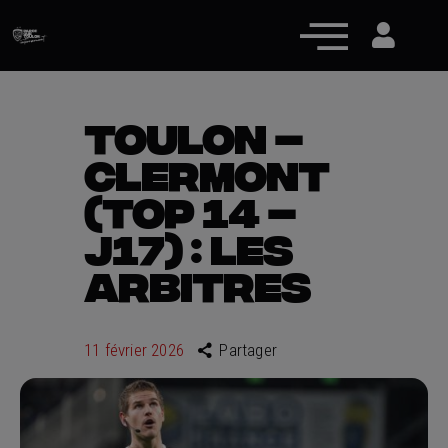
TOULON –
CLERMONT
Actualités
(TOP 14 –
Équipe pro
J17) : LES
Nos équipes
ARBITRES
Fan Zone
RCT Engagé
11 février 2026
Partager