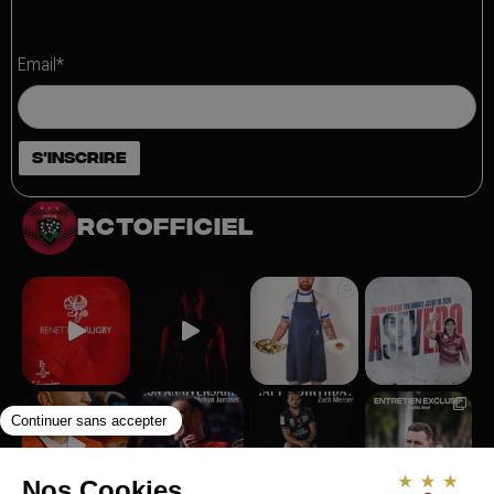
Email*
rctofficiel