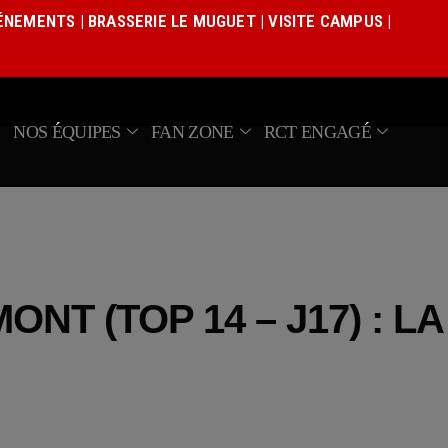
Actualités
VÉNEMENTS
|
BRASSERIE LE MUGUET
|
VISITE CAMPUS
|
Équipe pro
Nos équipes
Fan Zone
NOS ÉQUIPES
FAN ZONE
RCT ENGAGÉ
RCT Engagé
NT (TOP 14 – J17) : L