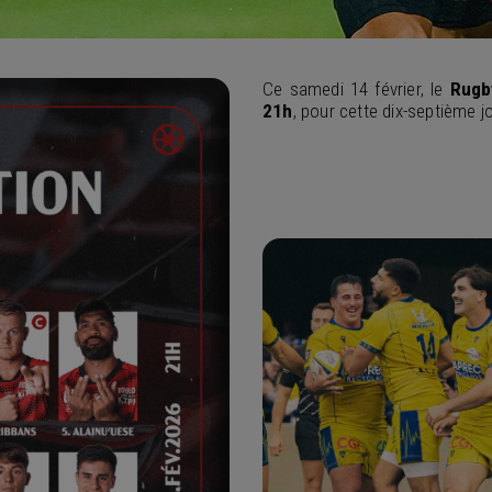
Ce samedi 14 février, le
Rugb
21h
, pour cette dix-septième 