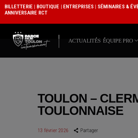
BILLETTERIE
|
BOUTIQUE
|
ENTREPRISES
|
SÉMINAIRES & É
ANNIVERSAIRE RCT
|
ACTUALITÉS
ÉQUIPE PRO
TOULON – CLERMO
TOULONNAISE
13 février 2026
Partager