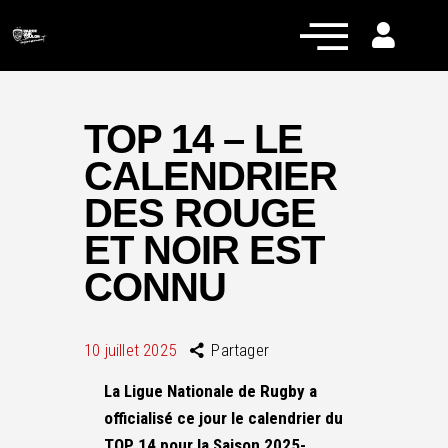
TOP 14 – LE
CALENDRIER
Actualités
DES ROUGE
Équipe pro
ET NOIR EST
Nos équipes
CONNU
Fan Zone
RCT Engagé
10 juillet 2025
Partager
La Ligue Nationale de Rugby a
officialisé ce jour le calendrier du
TOP 14 pour la Saison 2025-