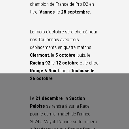
champion de France de Pro D2 en
titre,
Vannes
, le
28 septembre
.
Le mois d’octobre sera chargé pour
nos Toulonnais avec trois
déplacements en quatre matchs.
Clermont
, le
5 octobre
, puis, le
Racing 92
le
12 octobre
et le choc
Rouge & Noir
face à
Toulouse le
26 octobre
.
Le
21 décembre
, la
Section
Paloise
se rendra à sur la Rade
pour le dernier match de l’année
2024 à Mayol. L’année se terminera