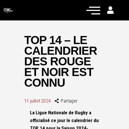
TOP 14 – LE
CALENDRIER
Actualités
DES ROUGE
Équipe pro
ET NOIR EST
Nos équipes
CONNU
Fan Zone
RCT Engagé
11 juillet 2024
Partager
La Ligue Nationale de Rugby a
officialisé ce jour le calendrier du
TOP 14 pour la Saison 2024-