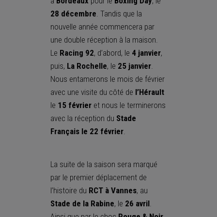
à
Bordeaux
pour le
Boxing Day
, le
28 décembre
. Tandis que la
nouvelle année commencera par
une double réception à la maison.
Le
Racing 92
, d’abord, le
4 janvier
,
puis,
La
Rochelle
, le
25 janvier
.
Nous entamerons le mois de février
avec une visite du côté de
l’Hérault
le
15
février
et nous le terminerons
avec la réception du
Stade
Français le 22 février
.
La suite de la saison sera marqué
par le premier déplacement de
l’histoire du
RCT à Vannes
, au
Stade de la Rabine
, le
26 avril
.
Ainsi que par le choc
Rouge & Noir