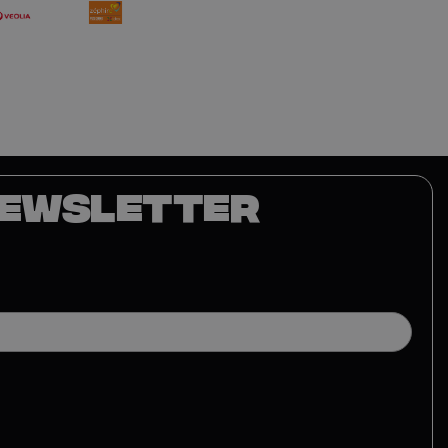
EWSLETTER