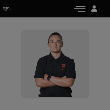
Actualités
Équipe pro
Nos équipes
Fan Zone
RCT Engagé