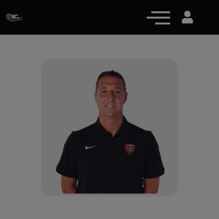
Actualités
Équipe pro
Nos équipes
Fan Zone
RCT Engagé