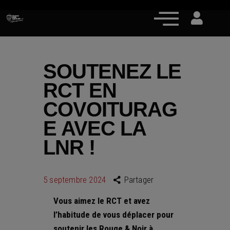
SOUTENEZ LE
RCT EN
Actualités
COVOITURAG
Équipe pro
E AVEC LA
Nos équipes
LNR !
Fan Zone
RCT Engagé
5 septembre 2024
Partager
Vous aimez le RCT et avez
l’habitude de vous déplacer pour
soutenir les Rouge & Noir à