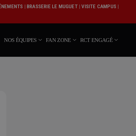
Actualités
VÉNEMENTS
|
BRASSERIE LE MUGUET
|
VISITE CAMPUS
|
Équipe pro
Nos équipes
Fan Zone
NOS ÉQUIPES
FAN ZONE
RCT ENGAGÉ
RCT Engagé