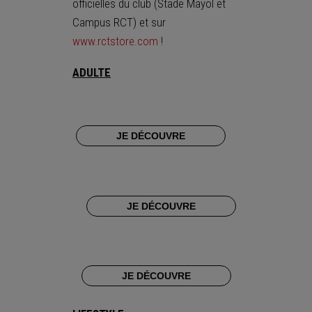
officielles du club (Stade Mayol et
Campus RCT) et sur
www.rctstore.com
!
ADULTE
M
A
I
L
JE DÉCOUVRE
L
O
T
M
S
A
T
I
A
L
D
JE DÉCOUVRE
L
I
O
U
T
M
S
P
–
H
R
A
O
E
D
R
M
U
JE DÉCOUVRE
T
A
L
M
T
T
A
C
E
T