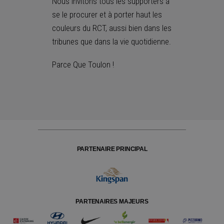
Nous invitons tous les supporters à
,
9
se le procurer et à porter haut les
9
couleurs du RCT, aussi bien dans les
€
tribunes que dans la vie quotidienne.
Parce Que Toulon !
PARTENAIRE PRINCIPAL
PARTENAIRES MAJEURS