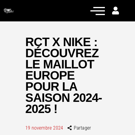
RCT X NIKE :
DÉCOUVREZ
Actualités
LE MAILLOT
Équipe pro
EUROPE
Nos équipes
POUR LA
Fan Zone
SAISON 2024-
RCT Engagé
2025 !
19 novembre 2024
Partager