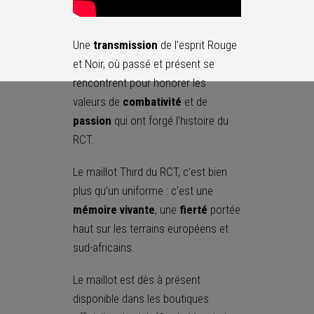
Une
transmission
de l’esprit Rouge
et Noir, où passé et présent se
rencontrent pour honorer les
valeurs de
combativité
et de
passion
qui ont forgé l’histoire du
RCT.
Le maillot Third du RCT, c’est bien
plus qu’un uniforme : c’est une
mémoire vivante
, une
fierté
portée
haut sur les terrains européens et
sud-africains.
Le maillot est dès à présent
disponible dans les boutiques