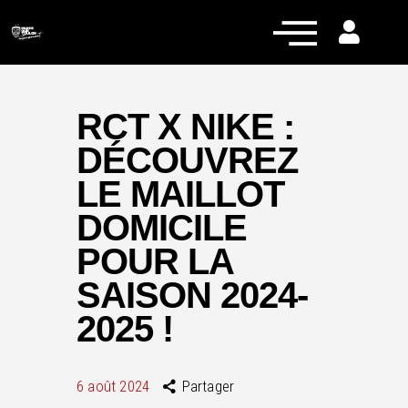
RCT X NIKE :
DÉCOUVREZ
Actualités
LE MAILLOT
Équipe pro
DOMICILE
Nos équipes
POUR LA
Fan Zone
SAISON 2024-
RCT Engagé
2025 !
6 août 2024
Partager