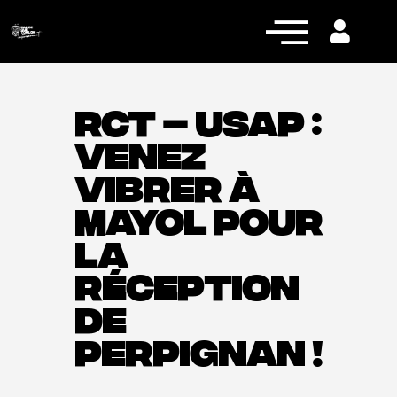
RCT – USAP :
VENEZ
Actualités
VIBRER À
Équipe pro
MAYOL POUR
Nos équipes
LA
Fan Zone
RÉCEPTION
RCT Engagé
DE
PERPIGNAN !