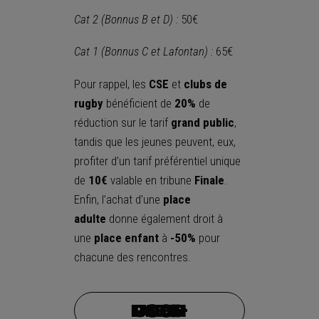
Cat 2 (Bonnus B et D) :
50€
Cat 1 (Bonnus C et Lafontan) :
65€
Pour rappel, les
CSE
et
clubs de
rugby
bénéficient de
20%
de
réduction sur le tarif
grand public
,
tandis que les jeunes peuvent, eux,
profiter d’un tarif préférentiel unique
de
10€
valable en tribune
Finale
.
Enfin, l’achat d’une
place
adulte
donne également droit à
une
place enfant
à
-50%
pour
chacune des rencontres.
Je prends mes places pour RCT – USAP