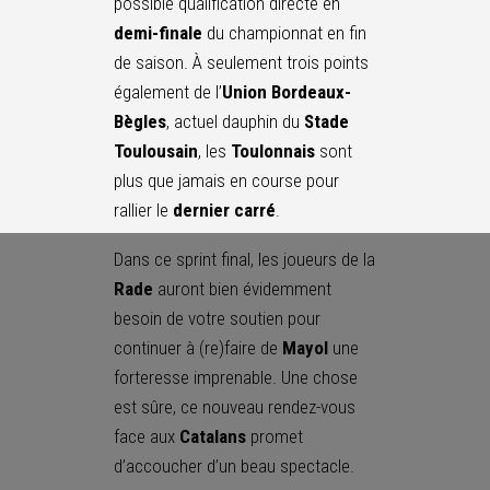
possible qualification directe en
demi-finale
du championnat en fin
de saison. À seulement trois points
également de l’
Union Bordeaux-
Bègles
, actuel dauphin du
Stade
Toulousain
, les
Toulonnais
sont
plus que jamais en course pour
rallier le
dernier carré
.
Dans ce sprint final, les joueurs de la
Rade
auront bien évidemment
besoin de votre soutien pour
continuer à (re)faire de
Mayol
une
forteresse imprenable. Une chose
est sûre, ce nouveau rendez-vous
face aux
Catalans
promet
d’accoucher d’un beau spectacle.