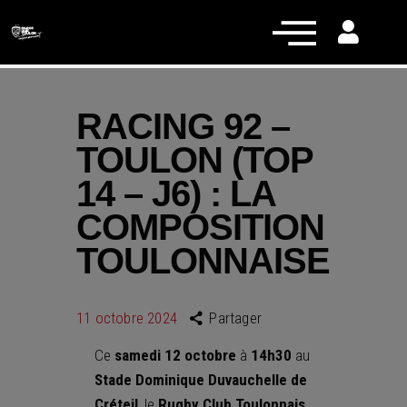
RACING 92 –
TOULON (TOP
Actualités
14 – J6) : LA
Équipe pro
COMPOSITION
Nos équipes
TOULONNAISE
Fan Zone
RCT Engagé
11 octobre 2024
Partager
Ce
samedi 12 octobre
à
14h30
au
Stade Dominique Duvauchelle de
Créteil
, le
Rugby Club Toulonnais