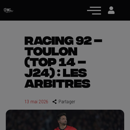
RACING 92 –
TOULON
Actualités
(TOP 14 –
Équipe pro
J24) : LES
Nos équipes
ARBITRES
Fan Zone
RCT Engagé
13 mai 2026
Partager