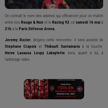
On connaît le nom des arbitres qui officieront pour ce match
entre nos
Rouge & Noir
et le
Racing 92
, ce
samedi 16 mai
à
21
h
à la
Paris Défense Arena.
Jeremy Rozier
, dirigera cette rencontre. Il sera assisté de
Stephane Crapoix
et
Thibault Santamaria
à la touche.
Herve Lasausa Lespy Labaylette
sera, quant à lui, à
l’arbitrage vidéo.