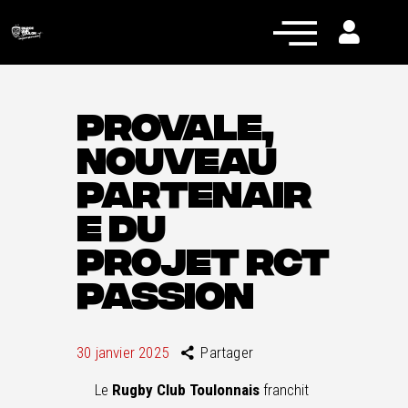
PROVALE,
NOUVEAU
Actualités
PARTENAIR
Équipe pro
E DU
Nos équipes
PROJET RCT
Fan Zone
PASSION
RCT Engagé
30 janvier 2025
Partager
Le
Rugby Club Toulonnais
franchit