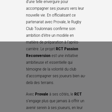
d’une telle envergure pour
accompagner ses joueurs vers leur
nouvelle vie. En officialisant ce
partenariat avec Provale, le Rugby
Club Toulonnais confirme son
ambition d’être un modèle en
matière de préparation à l’après-
carrière. Le projet
RCT Passion
Reconversion
est une initiative
ambitieuse et essentielle qui
témoigne de la volonté du club
d’accompagner ses joueurs bien au-
delà des terrains.
Avec
Provale
à ses côtés, le
RCT
s’engage plus que jamais à offrir un
avenir serein à ses joueurs, en leur