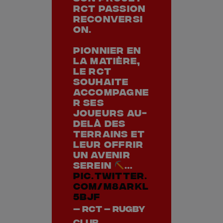
RCT Passion
Reconversi
on.
Pionnier en
la matière,
le RCT
souhaite
accompagne
r ses
joueurs au-
delà des
terrains et
leur offrir
un avenir
serein
…
pic.twitter.
com/M8aRkl
5bjF
— RCT – Rugby
Club