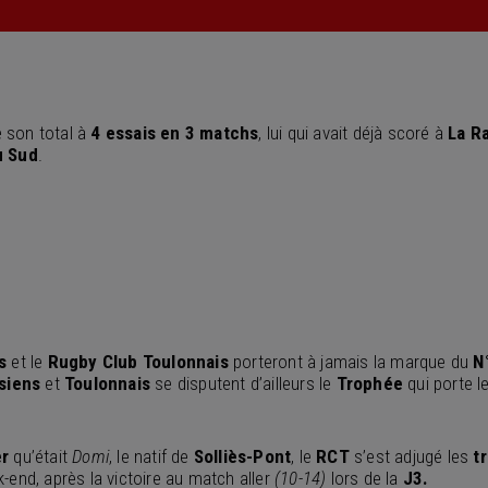
 son total à
4 essais en 3 matchs
, lui qui avait déjà scoré à
La R
u Sud
.
s
et le
Rugby Club Toulonnais
porteront à jamais la marque du
N
siens
et
Toulonnais
se disputent d’ailleurs le
Trophée
qui porte l
er
qu’était
Domi
, le natif de
Solliès-Pont
, le
RCT
s’est adjugé les
t
-end, après la victoire au match aller
(10-14)
lors de la
J3.