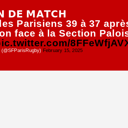
𝗡 𝗗𝗘 𝗠𝗔𝗧𝗖𝗛
𝗿𝗲 des Parisiens 39 à 37 ap
on face à la Section Paloi
pic.twitter.com/8FFeWfjAV
is (@SFParisRugby)
February 15, 2025