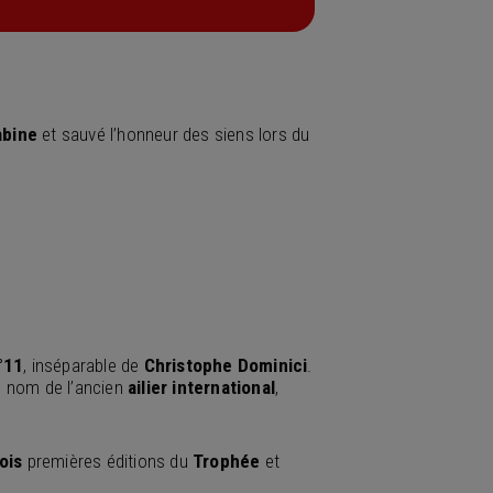
abine
et sauvé l’honneur des siens lors du
°11
, inséparable de
Christophe Dominici
.
e nom de l’ancien
ailier international
,
rois
premières éditions du
Trophée
et