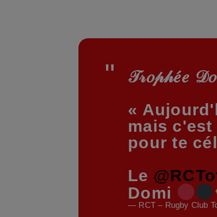
𝒯𝓇𝑜𝓅𝒽𝑒́𝑒 𝒟𝑜
« Aujourd'
mais c'est
pour te cé
Le
@RCToff
Domi
— RCT – Rugby Club To