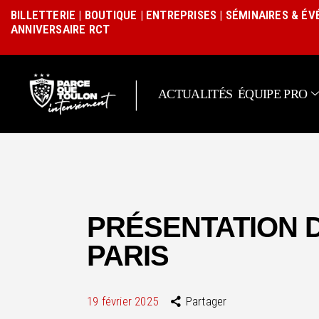
BILLETTERIE
|
BOUTIQUE
|
ENTREPRISES
|
SÉMINAIRES & É
ANNIVERSAIRE RCT
|
ACTUALITÉS
ÉQUIPE PRO
PRÉSENTATION D
PARIS
19 février 2025
Partager