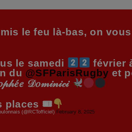
mis le feu là-bas, on vous
us le samedi
février
on du
@SFParisRugby
et p
𝑒́𝑒 𝒟𝑜𝓂𝒾𝓃𝒾𝒸𝒾
 places 🎟
ulonnais (@RCTofficiel)
February 8, 2025