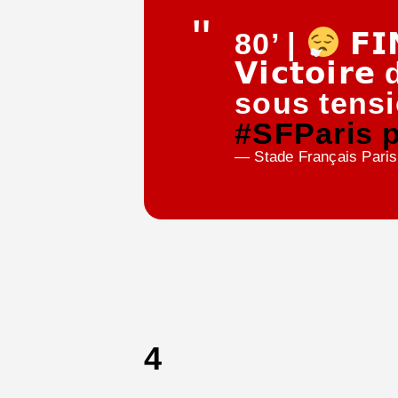
80’ |
𝗙𝗜
𝗩𝗶𝗰𝘁𝗼
sous tensi
#SFParis
— Stade Français Par
4