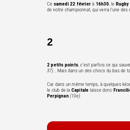
Ce
samedi 22 février
à
16h30
, le
Rugby 
de notre championnat, qui verra l’une de
2
2 petits points
, c’est parfois ce qui sauv
37)
… Mais dans un des chocs du bas de ta
Car dans un même temps, à quelques kilom
le club de la
Capitale
laisse donc
Francil
Perpignan
(10e)
.