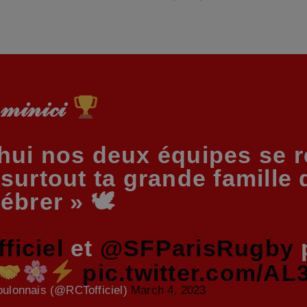
𝓂𝒾𝓃𝒾𝒸𝒾
hui nos deux équipes se r
 surtout ta grande famille 
lébrer » 🕊
iciel
et
@SFParisRugby
p
pic.twitter.com/
ulonnais (@RCTofficiel)
March 4, 2023