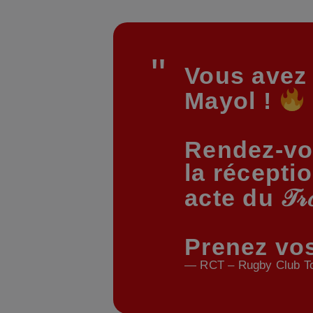
Vous avez 
Mayol !
Rendez-vo
la récepti
acte du 𝒯𝓇𝑜𝓅
Prenez vos
— RCT – Rugby Club To