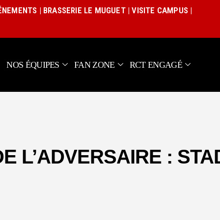
Actualités
VÉNEMENTS
|
BRASSERIE LE MUGUET
|
VISITE CAMPUS
|
Équipe pro
Nos équipes
Fan Zone
NOS ÉQUIPES
FAN ZONE
RCT ENGAGÉ
RCT Engagé
E L’ADVERSAIRE : STA