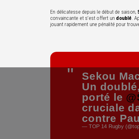
En délicatesse depuis le début de saison,
convaincante et s’est offert un
doublé
. A
jouant rapidement une pénalité pour trouve
Sekou Mac
Un doublé,
porté le
@
cruciale d
contre Pa
— TOP 14 Rugby (@to