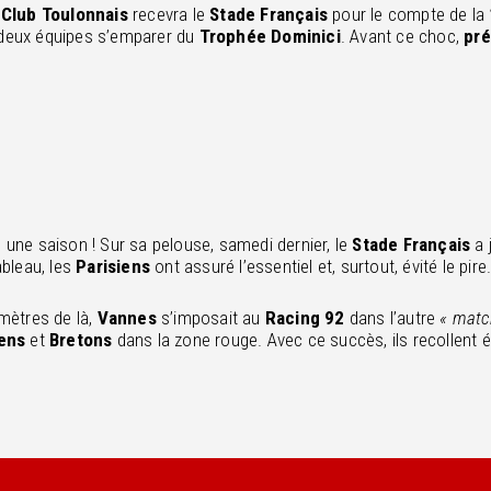
Club Toulonnais
recevra le
Stade Français
pour le compte de la
s deux équipes s’emparer du
Trophée Dominici
. Avant ce choc,
pré
e une saison ! Sur sa pelouse, samedi dernier, le
Stade Français
a 
bleau, les
Parisiens
ont assuré l’essentiel et, surtout, évité le pire
ètres de là,
Vannes
s’imposait au
Racing 92
dans l’autre
«
match
iens
et
Bretons
dans la zone rouge. Avec ce succès, ils recollent 