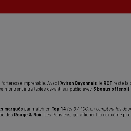
de forteresse imprenable. Avec
l’Aviron Bayonnais
, le
RCT
reste la 
e montrent intraitables devant leur public avec
5 bonus offensif
ts marqués
par match en
Top 14
(et 37 TCC, en comptant les de
rtie des
Rouge &
Noir
. Les Parisiens, qui affichent la deuxième p