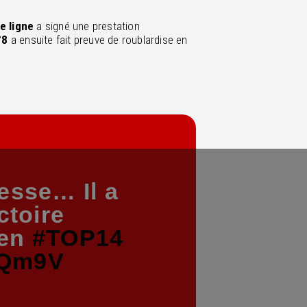
e ligne
a signé une prestation
°8
a ensuite fait preuve de roublardise en
tesse… Il a
ctoire
 en
#TOP14
EQm9V