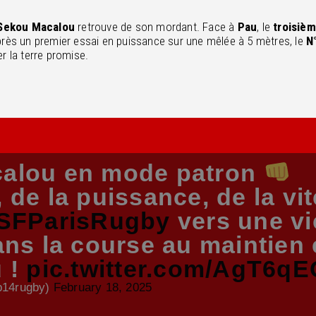
Sekou Macalou
retrouve de son mordant. Face à
Pau
, le
troisièm
près un premier essai en puissance sur une mêlée à 5 mètres, le
N
r la terre promise.
alou en mode patron
 de la puissance, de la vi
SFParisRugby
vers une vi
ans la course au maintien
u !
pic.twitter.com/AgT6q
p14rugby)
February 18, 2025