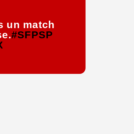
rès un match
se.
#SFPSP
X