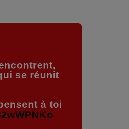
encontrent,
qui se réunit
ensent à toi
AL32wWPNKo