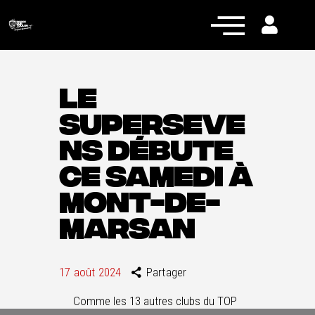
LE
SUPERSEVE
Actualités
NS DÉBUTE
Équipe pro
CE SAMEDI À
Nos équipes
MONT-DE-
Fan Zone
MARSAN
RCT Engagé
17 août 2024
Partager
Comme les 13 autres clubs du TOP