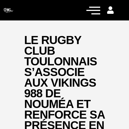
LE RUGBY
CLUB
Actualités
TOULONNAIS
Équipe pro
S’ASSOCIE
Nos équipes
AUX VIKINGS
Fan Zone
988 DE
RCT Engagé
NOUMÉA ET
RENFORCE SA
PRÉSENCE EN