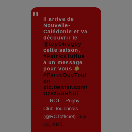
Il arrive de
Nouvelle-
Calédonie et va
découvrir le
@top14rugby
cette saison,
#PatrickTuifua
a un message
pour vous
#ParceQueToul
on
pic.twitter.com/
Ozez5UHhUl
— RCT – Rugby
Club Toulonnais
(@RCTofficiel)
July
13, 2025