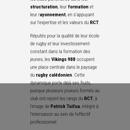
structuration
, leur
formation
et
leur r
ayonnement
, en s’appuyant
sur l’expertise et les valeurs du
RCT
.
Réputés pour la qualité de leur école
de rugby et leur investissement
constant dans la formation des
jeunes, les
Vikings 988
occupent
une place centrale dans le paysage
du
rugby calédonien
. Cette
dynamique porte déjà ses fruits,
puisque plusieurs joueurs formés au
club ont rejoint les rangs du
RCT
, à
l’image de
Patrick Tuifua
, intégré à
l’intersaison au sein de l’effectif
professionnel.