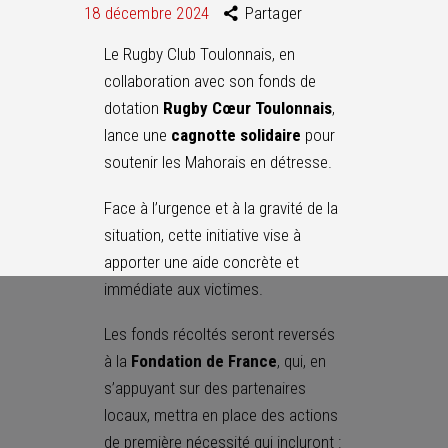
18 décembre 2024
Partager
Le Rugby Club Toulonnais, en
collaboration avec son fonds de
dotation
Rugby Cœur Toulonnais
,
lance une
cagnotte solidaire
pour
soutenir les Mahorais en détresse.
Face à l’urgence et à la gravité de la
situation, cette initiative vise à
apporter une aide concrète et
immédiate aux victimes.
Les fonds récoltés seront reversés
à la
Fondation de France
, qui, en
s’appuyant sur des partenaires
locaux, mettra en place des actions
de première nécessité qui incluront :