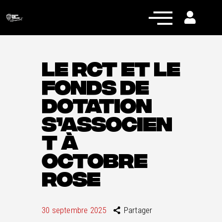
LE RCT ET LE
FONDS DE
Actualités
DOTATION
Équipe pro
S’ASSOCIEN
Nos équipes
T À
Fan Zone
OCTOBRE
RCT Engagé
ROSE
30 septembre 2025
Partager