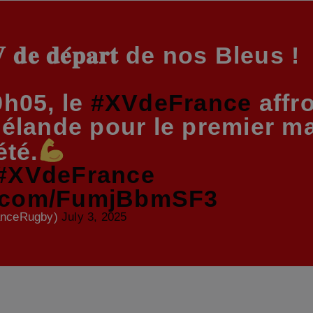
𝐝𝐞 𝐝𝐞́𝐩𝐚𝐫𝐭 de nos Bleus !
9h05, le
#XVdeFrance
affro
élande pour le premier ma
été.
#XVdeFrance
er.com/FumjBbmSF3
anceRugby)
July 3, 2025