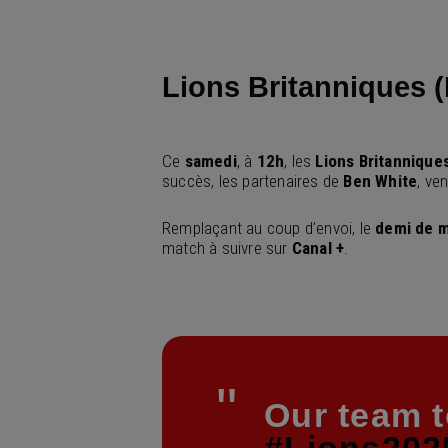
Lions Britanniques 
Ce
samedi
, à
12h
, les
Lions Britannique
succès, les partenaires de
Ben White
, ve
Remplaçant au coup d’envoi, le
demi de m
match à suivre sur
Canal +
.
Our team t