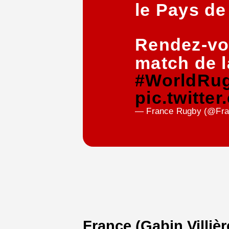
le Pays de
Rendez-vo
match de l
#WorldRu
pic.twitt
— France Rugby (@Fr
France (Gabin Villièr