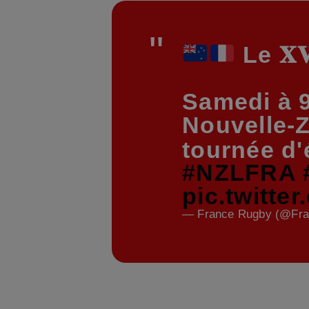
Le 𝐗𝐕 
Samedi à 
Nouvelle-Z
tournée d'
#NZLFRA
pic.twitt
— France Rugby (@Fr