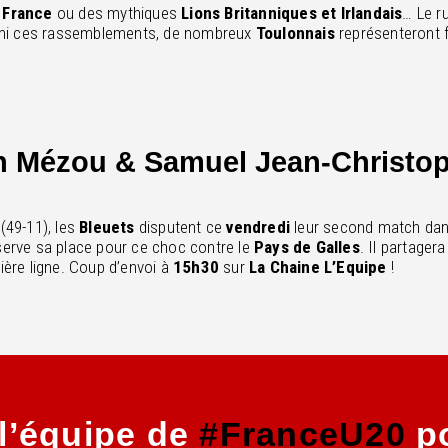
 France
ou des mythiques
Lions Britanniques et Irlandais
… Le r
mi ces rassemblements, de nombreux
Toulonnais
représenteront f
n Mézou & Samuel Jean-Christo
(49-11), les
Bleuets
disputent ce
vendredi
leur second match da
erve sa place pour ce choc contre le
Pays de Galles
. Il partager
mière ligne. Coup d’envoi à
15h30
sur
La Chaine L’Equipe
!
 l’équipe de
#FranceU20
po