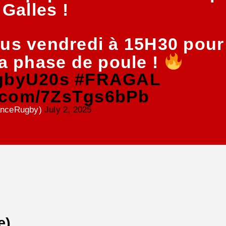
 Galles !
us vendredi à 15H30 pour
a phase de poule !
gbyU20s
#FRAGAL
er.com/7ZsTgs6bPb
anceRugby)
July 2, 2025
e)