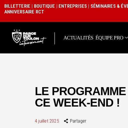
BILLETTERIE
|
BOUTIQUE
|
ENTREPRISES
|
SÉMINAIRES & É
ANNIVERSAIRE RCT
|
ACTUALITÉS
ÉQUIPE PRO
LE PROGRAMME 
CE WEEK-END !
4 juillet 2025
Partager