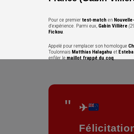
Pour ce premier
test-match
en
Nouvelle
d’expérience. Parmi eux,
Gabin Villière
(2
Fickou
.
Appelé pour remplacer son homologue
Ch
Toulonnais
Matthias Halagahu
et
Esteba
enfiler le
maillot frappé du coq
.
✈
Félicitati