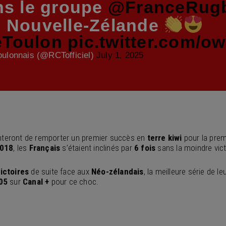
ns le groupe
@FranceRug
n Nouvelle-Zélande
eToulon
pic.twitter.com/
ulonnais (@RCTofficiel)
July 1, 2025
teront de remporter un premier succès en
terre kiwi
pour la prem
018
, les
Français
s’étaient inclinés par
6 fois
sans la moindre vict
ictoires
de suite face aux
Néo-zélandais
, la meilleure série de le
05
sur
Canal +
pour ce choc.