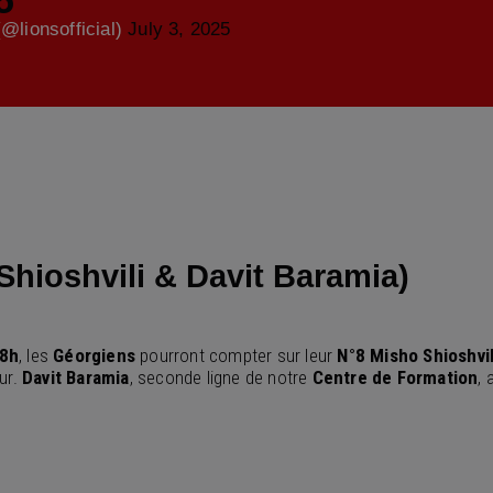
5
(@lionsofficial)
July 3, 2025
Shioshvili & Davit Baramia)
8h
, les
Géorgiens
pourront compter sur leur
N°8 Misho Shioshvil
ur.
Davit Baramia
, seconde ligne de notre
Centre de Formation
, 