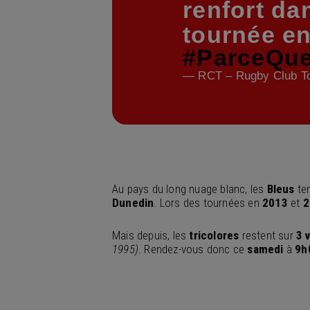
renfort da
tournée e
#ParceQu
— RCT – Rugby Club To
Au pays du long nuage blanc, les
Bleus
ten
Dunedin
. Lors des tournées en
2013
et
2
Mais depuis, les
tricolores
restent sur
3 v
1995)
. Rendez-vous donc ce
samedi
à
9h