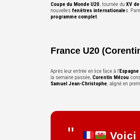
Coupe du Monde U20
, tournée du
XV de
nouvelles
fenêtres internationale
s. Par
programme complet
.
France U20 (Corenti
Après leur entrée en lice face à l’
Espagne
la semaine passée,
Corentin Mézou
cons
Samuel Jean-Christophe
, aligné en pre
Voici