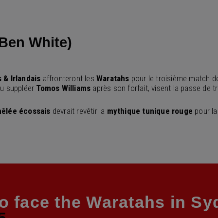
(Ben White)
s
& Irlandais
affronteront les
Waratahs
pour le troisième match d
nu suppléer
Tomos
Williams
après son forfait, visent la passe de tr
êlée écossais
devrait revêtir la
mythique tunique rouge
pour la
o face the Waratahs in S