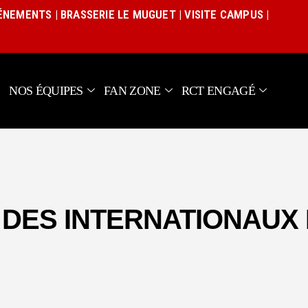
Actualités
VÉNEMENTS
|
BRASSERIE LE MUGUET
|
VISITE CAMPUS
|
Équipe pro
Nos équipes
Fan Zone
NOS ÉQUIPES
FAN ZONE
RCT ENGAGÉ
RCT Engagé
DES INTERNATIONAUX 