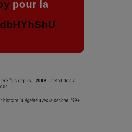
by
pour la
owdbHYhShU
ière fois depuis…
2009
! C’était déjà à
oire.
ur histoire
(à égalité avec la période 1994-