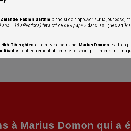
-Zélande
,
Fabien Galthié
a choisi de s’appuyer sur la jeunesse, m
9 ans – 18 sélections)
fera office de
« papa »
dans les lignes arriè
eikh Tiberghien
en cours de semaine,
Marius Domon
est trop j
n Abadie
sont également absents et devront patienter à minima j
ons à Marius Domon qui a é