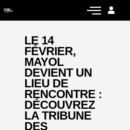
LE 14
FÉVRIER,
Actualités
MAYOL
Équipe pro
DEVIENT UN
Nos équipes
LIEU DE
Fan Zone
RENCONTRE :
RCT Engagé
DÉCOUVREZ
LA TRIBUNE
DES