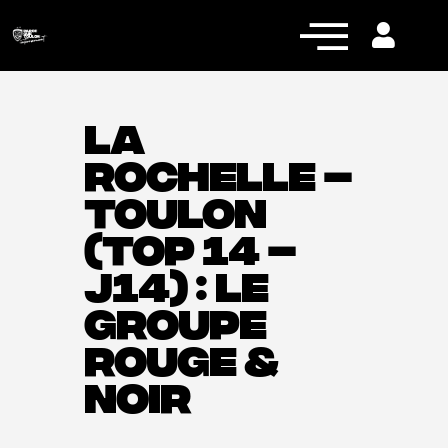
LA
ROCHELLE –
Actualités
TOULON
Équipe pro
(TOP 14 –
Nos équipes
J14) : LE
Fan Zone
GROUPE
RCT Engagé
ROUGE &
NOIR