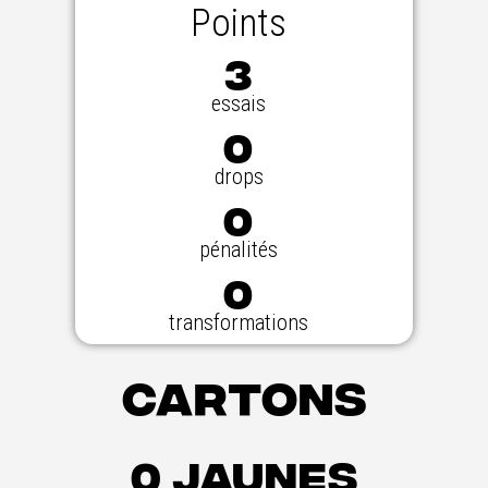
Points
3
essais
0
drops
0
pénalités
0
transformations
Cartons
0 jaunes