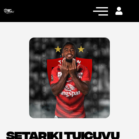
Actualités
Équipe pro
Nos équipes
Fan Zone
RCT Engagé
SETARIKI TUICUVU