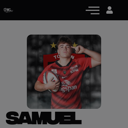
Actualités
Équipe pro
Nos équipes
Fan Zone
RCT Engagé
SAMUEL