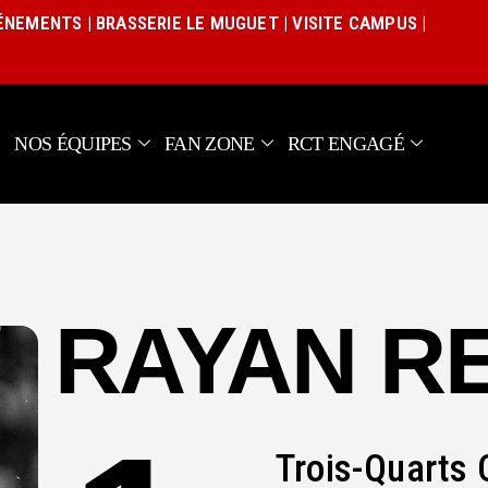
Actualités
VÉNEMENTS
|
BRASSERIE LE MUGUET
|
VISITE CAMPUS
|
Équipe pro
Nos équipes
Fan Zone
NOS ÉQUIPES
FAN ZONE
RCT ENGAGÉ
RCT Engagé
RAYAN R
Trois-Quarts 