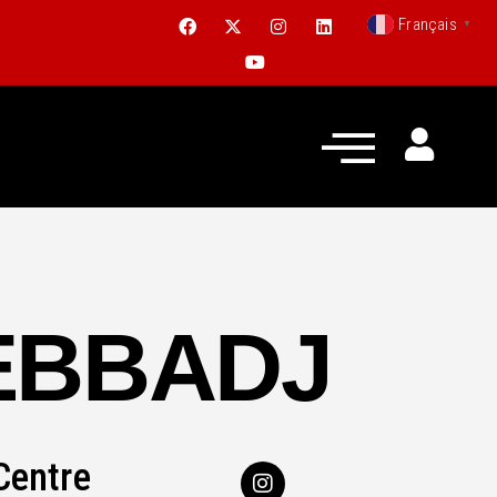
Français
▼
EBBADJ
Centre