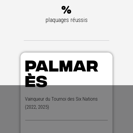
%
plaquages réussis
PALMAR
ÈS
Vainqueur du Tournoi des Six Nations
(2022, 2025)