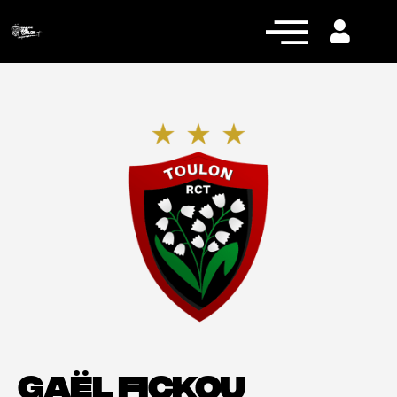
Actualités
Équipe pro
Nos équipes
Fan Zone
RCT Engagé
GAËL FICKOU