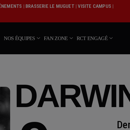
Actualités
VÉNEMENTS
|
BRASSERIE LE MUGUET
|
VISITE CAMPUS
|
Équipe pro
Nos équipes
Fan Zone
NOS ÉQUIPES
FAN ZONE
RCT ENGAGÉ
RCT Engagé
DARWI
De