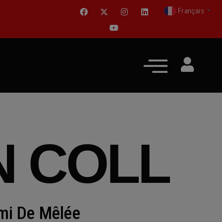
Français
▼
N COLL
mi De Mêlée