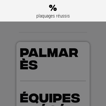
%
plaquages réussis
PALMAR
ÈS
ÉQUIPES