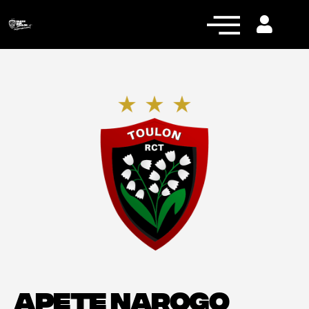
Actualités
Équipe pro
Nos équipes
Fan Zone
RCT Engagé
APETE NAROGO