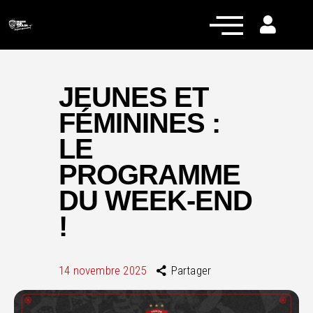
JEUNES ET
FÉMININES :
Actualités
LE
Équipe pro
PROGRAMME
Nos équipes
DU WEEK-END
Fan Zone
!
RCT Engagé
14 novembre 2025
Partager