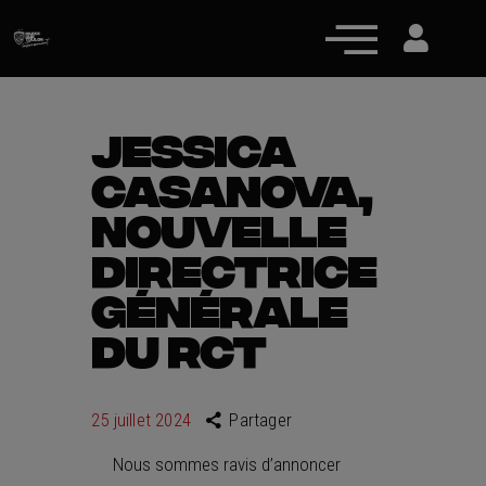
JESSICA
CASANOVA,
Actualités
NOUVELLE
Équipe pro
DIRECTRICE
Nos équipes
GÉNÉRALE
Fan Zone
DU RCT
RCT Engagé
25 juillet 2024
Partager
Nous sommes ravis d’annoncer