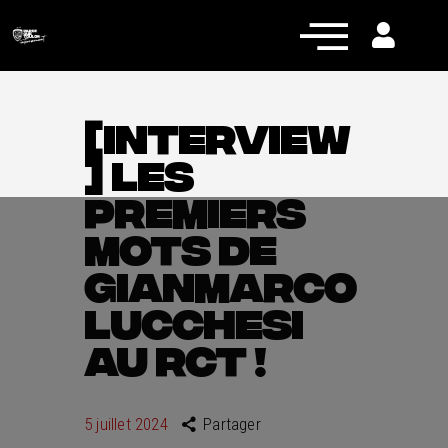
[INTERVIEW
] LES
Actualités
PREMIERS
Équipe pro
MOTS DE
Nos équipes
GIANMARCO
Fan Zone
LUCCHESI
RCT Engagé
AU RCT !
5 juillet 2024
Partager