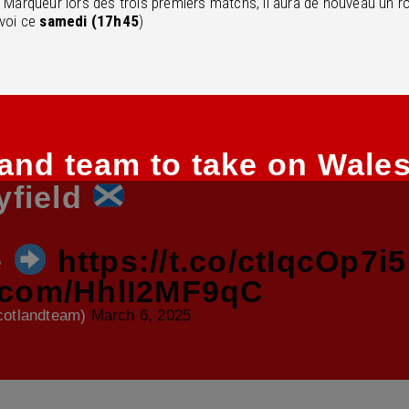
. Marqueur lors des trois premiers matchs, il aura de nouveau un rô
nvoi ce
samedi (17h45
)
and team to take on Wales
yfield
e
https://t.co/ctIqcOp7i5
r.com/HhlI2MF9qC
cotlandteam)
March 6, 2025