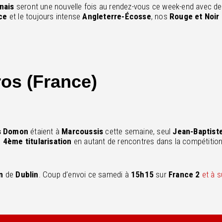
nais
seront une nouvelle fois au rendez-vous ce week-end avec d
nce
et le toujours intense
Angleterre-Écosse
, nos
Rouge et Noir
os (France)
s Domon
étaient à
Marcoussis
cette semaine, seul
Jean-Baptist
e
4ème titularisation
en autant de rencontres dans la compétition
m
de
Dublin
. Coup d’envoi ce samedi à
15h15
sur
France 2
et à 