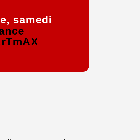
de, samedi
ance
SxrTmAX