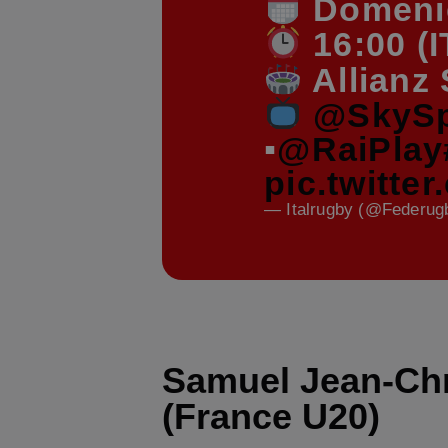
Domenic
16:00 (I
Allianz
@SkySp
▪
@RaiPlay
pic.twitt
— Italrugby (@Federug
Samuel Jean-Chr
(France U20)