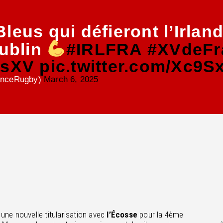
leus qui défieront l’Irlan
Dublin
#IRLFRA
#XVdeFr
nsXV
pic.twitter.com/Xc9
anceRugby)
March 6, 2025
une nouvelle titularisation avec
l’Écosse
pour la 4ème