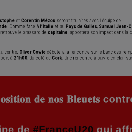
istophe
et
Corentin Mézou
seront titulaires avec l’équipe de
ande
. Comme face à
l’Italie
et au
Pays de Galles
,
Samuel Jean-C
i retrouve le brassard de
capitaine
, apportera son impact dans la 
 au centre,
Oliver Cowie
débutera la rencontre sur le banc des rempl
soir, à
21h00
, du coté de
Cork
. Une rencontre à suivre en clair su
𝐬𝐢𝐭𝐢𝐨𝐧 𝐝𝐞 𝐧𝐨𝐬 𝐁𝐥𝐞𝐮𝐞𝐭𝐬 
uipe de
#FranceU20
qui aff