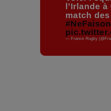
l’Irlande 
match de
#NeFaiso
pic.twitte
— France Rugby (@Fr