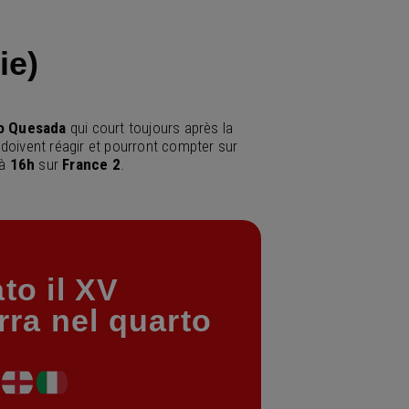
ie)
o
Quesada
qui court toujours après la
doivent réagir et pourront compter sur
 à
16h
sur
France 2
.
to il XV
rra nel quarto