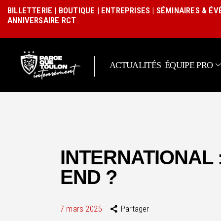
BILLETTERIE
|
BOUTIQUE
|
ENTREPRISES
|
SÉMINAIRES & É
ANNIVERSAIRE RCT
|
ACTUALITÉS
ÉQUIPE PRO
INTERNATIONAL 
END ?
7 mars 2025
Partager