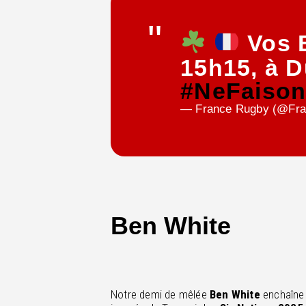
Vos B
15h15, à 
#NeFaiso
— France Rugby (@Fr
Ben White
Notre demi de mêlée
Ben White
enchaîne 