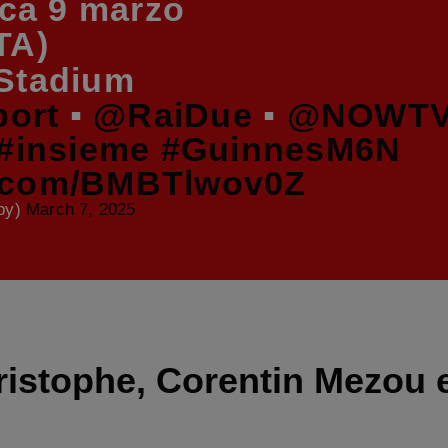
a 9 marzo
TA)
 Stadium
ort
▪
@RaiDue
▪
@NOWTV
#insieme
#GuinnesM6N
er.com/BMBTlwov0Z
by)
March 7, 2025
istophe, Corentin Mezou e