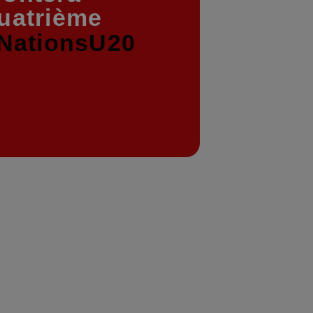
quatrième
NationsU20