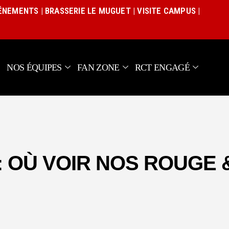
Actualités
VÉNEMENTS
|
BRASSERIE LE MUGUET
|
VISITE CAMPUS
|
Équipe pro
Nos équipes
Fan Zone
NOS ÉQUIPES
FAN ZONE
RCT ENGAGÉ
RCT Engagé
: OÙ VOIR NOS ROUGE 