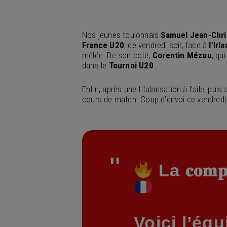
Nos jeunes toulonnais
Samuel Jean-Chr
France U20
, ce vendredi soir, face à
l’Irl
mêlée. De son coté,
Corentin Mézou
, qu
dans le
Tournoi
U20
.
Enfin, après une titularisation à l’aile, puis
cours de match. Coup d’envoi ce vendredi 
La 𝐜𝐨𝐦𝐩𝐨
Voici l’éq