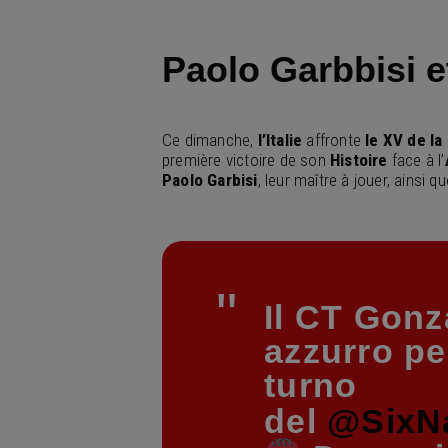
Paolo Garbbisi e
Ce dimanche,
l’Italie
affronte
le XV de la
première victoire de son
Histoire
face à l’
Paolo Garbisi
, leur maître à jouer, ainsi q
Il CT Gon
azzurro per
turno
del
@SixN