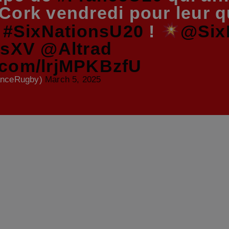
à Cork vendredi pour leur 
s
#SixNationsU20
!
@Six
nsXV
@Altrad
r.com/lrjMPKBzfU
anceRugby)
March 5, 2025