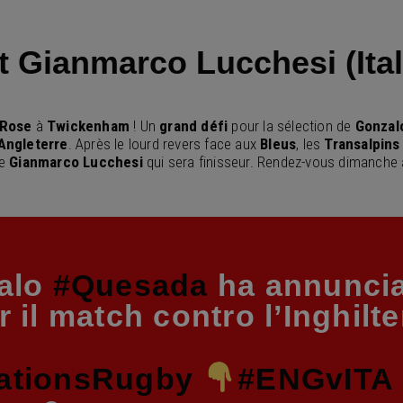
t Gianmarco Lucchesi (Ital
 Rose
à
Twickenham
! Un
grand défi
pour la sélection de
Gonzal
Angleterre
. Après le lourd revers face aux
Bleus
, les
Transalpins
ue
Gianmarco Lucchesi
qui sera finisseur. Rendez-vous dimanche
zalo
#Quesada
ha annuncia
 il match contro l’Inghilte
ationsRugby
#ENGvITA