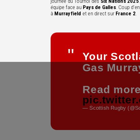
journée du Tournoi des
Six Nations 2025
équipe face au
Pays de Galles
. Coup d’e
à
Murrayfield
et en direct sur
France 2
.
Your Scotl
Gas Murra
Read mor
pic.twitte
— Scottish Rugby (@S