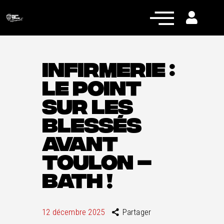
INFIRMERIE :
LE POINT
Actualités
SUR LES
Équipe pro
BLESSÉS
Nos équipes
AVANT
Fan Zone
TOULON –
RCT Engagé
BATH !
12 décembre 2025
Partager