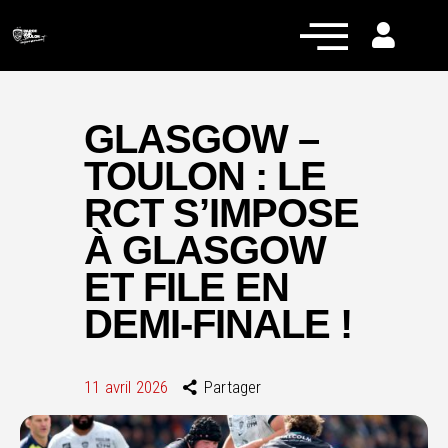
GLASGOW –
TOULON : LE
Actualités
RCT S’IMPOSE
Équipe pro
À GLASGOW
Nos équipes
ET FILE EN
Fan Zone
DEMI-FINALE !
RCT Engagé
11 avril 2026
Partager