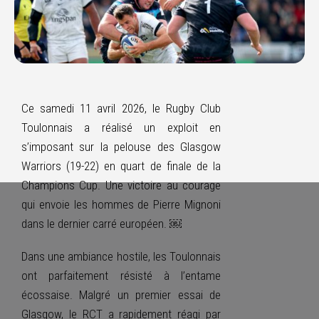
Ce samedi 11 avril 2026, le Rugby Club
Toulonnais a réalisé un exploit en
s’imposant sur la pelouse des Glasgow
Warriors (19-22) en quart de finale de la
Champions Cup. Une victoire au courage
qui envoie les hommes de Pierre Mignoni
dans le dernier carré européen. ￼
Dans une ambiance hostile, les Toulonnais
ont parfaitement résisté à l’entame
écossaise. Malgré un premier essai de
Glasgow, le RCT a rapidement réagi par