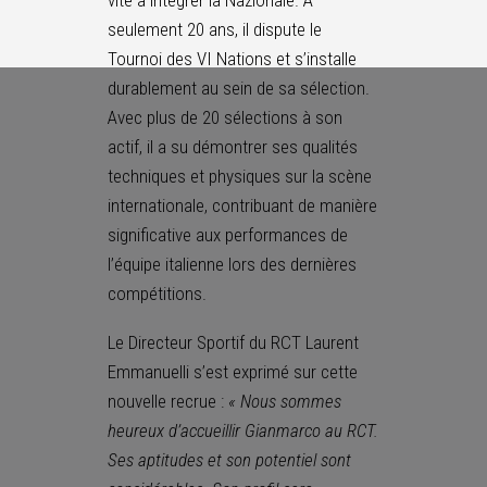
seulement 20 ans, il dispute le
Tournoi des VI Nations et s’installe
durablement au sein de sa sélection.
Avec plus de 20 sélections à son
actif, il a su démontrer ses qualités
techniques et physiques sur la scène
internationale, contribuant de manière
significative aux performances de
l’équipe italienne lors des dernières
compétitions.
Le Directeur Sportif du RCT Laurent
Emmanuelli s’est exprimé sur cette
nouvelle recrue :
« Nous sommes
heureux d’accueillir Gianmarco au RCT.
Ses aptitudes et son potentiel sont