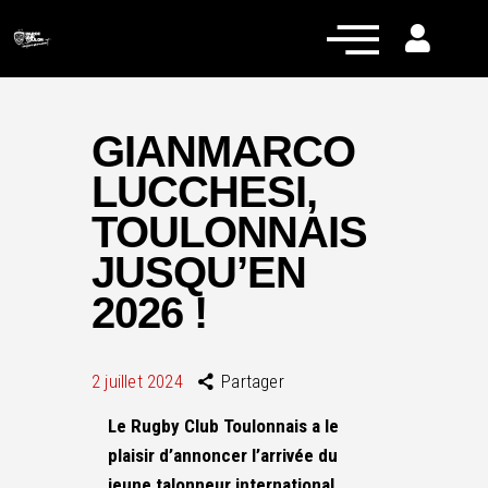
GIANMARCO
LUCCHESI,
Actualités
TOULONNAIS
Équipe pro
JUSQU’EN
Nos équipes
2026 !
Fan Zone
RCT Engagé
2 juillet 2024
Partager
Le Rugby Club Toulonnais a le
plaisir d’annoncer l’arrivée du
jeune talonneur international