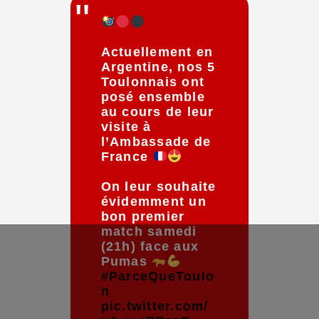
Actuellement en
Argentine, nos 5
Toulonnais ont
posé ensemble
au cours de leur
visite à
l’Ambassade de
France
On leur souhaite
évidemment un
bon premier
match samedi
(21h) face aux
Pumas
#ParceQueToulo
n
pic.twitter.com/