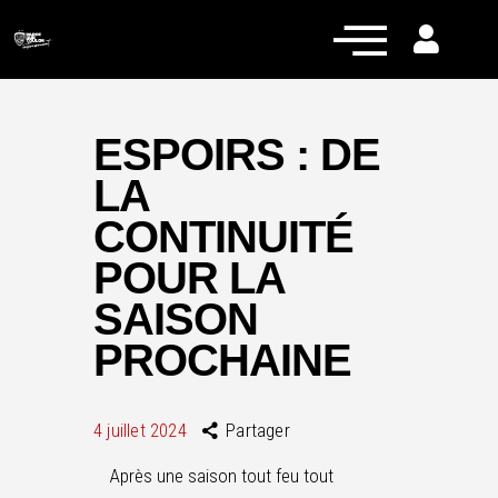
ESPOIRS : DE
LA
Actualités
CONTINUITÉ
Équipe pro
POUR LA
Nos équipes
SAISON
Fan Zone
PROCHAINE
RCT Engagé
4 juillet 2024
Partager
Après une saison tout feu tout