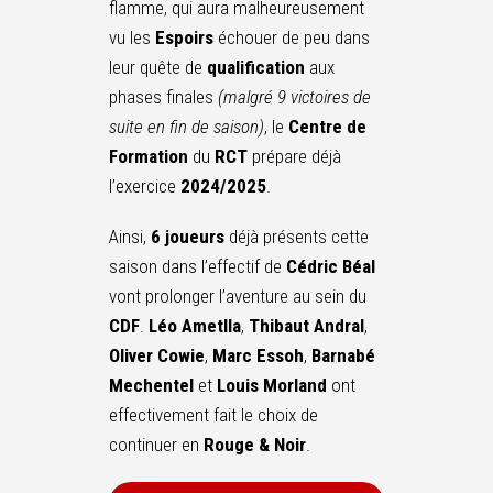
flamme, qui aura malheureusement
vu les
Espoirs
échouer de peu dans
leur quête de
qualification
aux
phases finales
(malgré 9 victoires de
suite en fin de saison)
, le
Centre de
Formation
du
RCT
prépare déjà
l’exercice
2024/2025
.
Ainsi,
6 joueurs
déjà présents cette
saison dans l’effectif de
Cédric Béal
vont prolonger l’aventure au sein du
CDF
.
Léo Ametlla
,
Thibaut Andral
,
Oliver Cowie
,
Marc
Essoh
,
Barnabé
Mechentel
et
Louis Morland
ont
effectivement fait le choix de
continuer en
Rouge & Noir
.