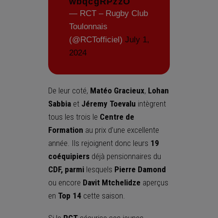
wbqcgRPzzO
— RCT – Rugby Club
Toulonnais
(@RCTofficiel)
July 1,
2024
De leur coté,
Matéo Gracieux
,
Lohan
Sabbia
et
Jéremy Toevalu
intègrent
tous les trois le
Centre de
Formation
au prix d’une excellente
année. Ils rejoignent donc leurs
19
coéquipiers
déjà pensionnaires du
CDF, parmi
lesquels
Pierre Damond
ou encore
Davit Mtchelidze
aperçus
en
Top 14
cette saison.
Si le
RCT
sécurise ses jeunes