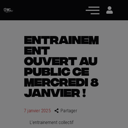
ENTRAINEM
ENT
Actualités
OUVERT AU
Équipe pro
PUBLIC CE
Nos équipes
MERCREDI 8
Fan Zone
JANVIER !
RCT Engagé
7 janvier 2025
Partager
L’entrainement collectif