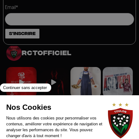
Email*
rctofficiel