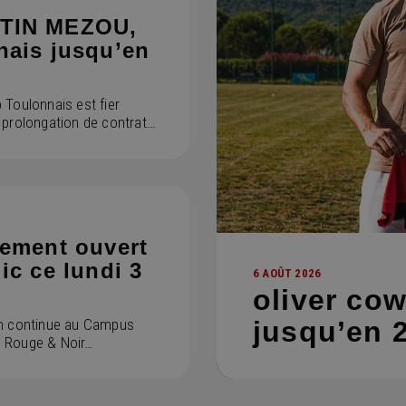
TIN MEZOU,
nais jusqu’en
 Toulonnais est fier
 prolongation de contrat…
nement ouvert
ic ce lundi 3
6 AOÛT 2026
oliver cow
on continue au Campus
jusqu’en 2
 Rouge & Noir…