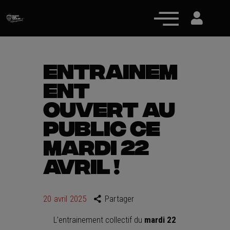
ENTRAINEM
ENT
Actualités
OUVERT AU
Équipe pro
PUBLIC CE
Nos équipes
MARDI 22
Fan Zone
AVRIL !
RCT Engagé
20 avril 2025
Partager
L’entrainement collectif du
mardi 22