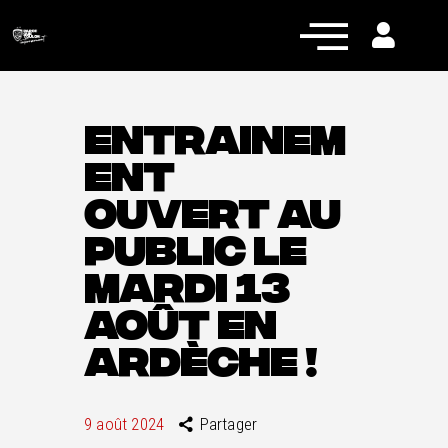
ENTRAINEM
ENT
Actualités
OUVERT AU
Équipe pro
PUBLIC LE
Nos équipes
MARDI 13
Fan Zone
AOÛT EN
RCT Engagé
ARDÈCHE !
9 août 2024
Partager