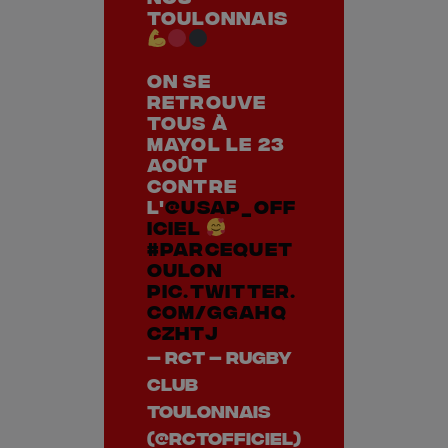
Toulonnais
On se
retrouve
tous à
Mayol le 23
août
contre
l'
@usap_off
iciel
#ParceQueT
oulon
pic.twitter.
com/ggahQ
cZHtJ
— RCT – Rugby
Club
Toulonnais
(@RCTofficiel)