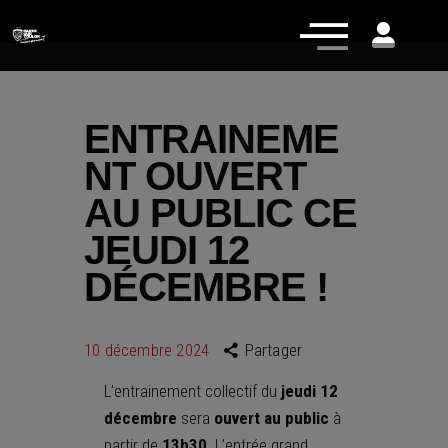
ENTRAINEME
NT OUVERT
Actualités
AU PUBLIC CE
Équipe pro
JEUDI 12
Nos équipes
DÉCEMBRE !
Fan Zone
RCT Engagé
10 décembre 2024
Partager
L’entrainement collectif du
jeudi 12
décembre
sera
ouvert au public
à
partir de
13h30
. L’entrée grand