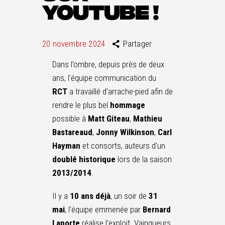
YOUTUBE !
20 novembre 2024
Partager
Dans l’ombre, depuis près de deux
ans, l’équipe communication du
RCT
a travaillé d’arrache-pied afin de
rendre le plus bel
hommage
possible à
Matt Giteau
,
Mathieu
Bastareaud
,
Jonny Wilkinson
,
Carl
Hayman
et consorts, auteurs d’un
doublé historique
lors de la saison
2013/2014
.
Il y a
10 ans déjà
, un soir de
31
mai
, l’équipe emmenée par
Bernard
Laporte
réalise l’exploit. Vainqueurs