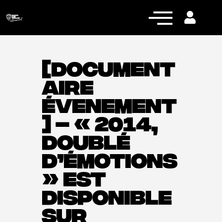
[DOCUMENT
AIRE
Actualités
ÉVENEMENT
Équipe pro
] – « 2014,
Nos équipes
DOUBLÉ
Fan Zone
D’ÉMOTIONS
RCT Engagé
» EST
DISPONIBLE
SUR