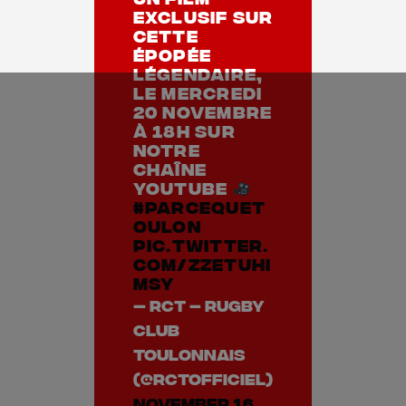
exclusif sur
cette
épopée
légendaire,
le mercredi
20 novembre
à 18h sur
notre
chaîne
YouTube
#ParceQueT
oulon
pic.twitter.
com/ZzeTuhi
mSY
— RCT – Rugby
Club
Toulonnais
(@RCTofficiel)
November 16,