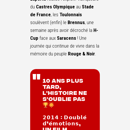
du
Castres Olympique
au
Stade
de France
, les
Toulonnais
soulèvent (enfin) le
Brennus
, une
semaine après avoir décroché la
H-
Cup
face aux
Saracens
! Une
journée qui continue de vivre dans la
mémoire du peuple
Rouge & Noir
.
10 ans plus
tard,
l'histoire ne
s'oublie pas
𝟮𝟬𝟭𝟰 : 𝗗𝗼𝘂𝗯𝗹𝗲́
𝗱’𝗲́𝗺𝗼𝘁𝗶𝗼𝗻𝘀,
un film